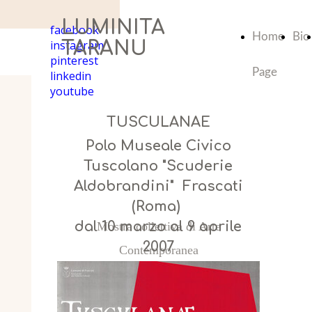
LUMINITA
facebook
Home
Bio
instagram
TARANU
pinterest
Page
linkedin
youtube
TUSCULANAE
Polo Museale Civico
Tuscolano "Scuderie
Aldobrandini" Frascati
(Roma)
dal 10 marzo al 9 aprile
Mostra collettiva di Arte
2007
Contemporanea